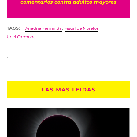
,
,
TAGS:
Ariadna Fernanda
Fiscal de Morelos
Uriel Carmona
LAS MÁS LEÍDAS