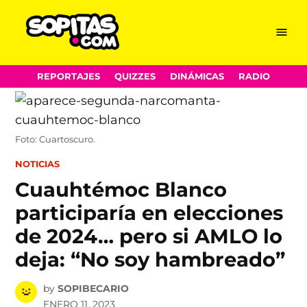
Menu
Sopitas.com
Skip
REPORTAJES
QUIZZES
DINÁMICAS
RADIO
to
content
Foto: Cuartoscuro.
POSTED
NOTICIAS
IN
Cuauhtémoc Blanco
participaría en elecciones
de 2024… pero si AMLO lo
deja: “No soy hambreado”
by
SOPIBECARIO
ENERO 11, 2023