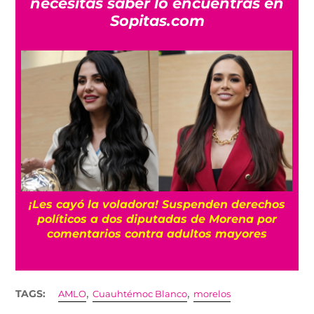
necesitas saber lo encuentras en
Sopitas.com
¡Les cayó la voladora! Suspenden derechos
políticos a dos diputadas de Morena por
comentarios contra adultos mayores
,
,
TAGS:
AMLO
Cuauhtémoc Blanco
morelos