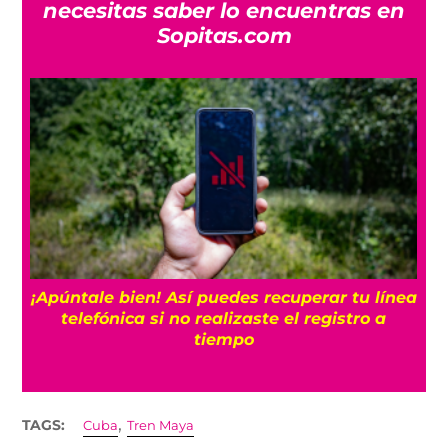
necesitas saber lo encuentras en
Sopitas.com
25
¡Apúntale bien! Así puedes recuperar tu línea
telefónica si no realizaste el registro a
tiempo
,
TAGS:
Cuba
Tren Maya