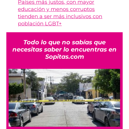
Países más justos, con mayor
educación y menos corruptos
tienden a ser más inclusivos con
población LGBT+
Todo lo que no sabías que
necesitas saber lo encuentras en
Sopitas.com