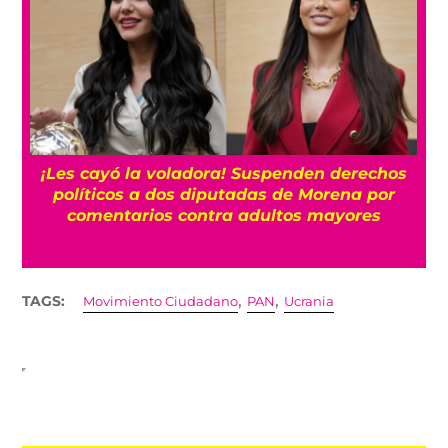
¡Les cayó la voladora! Suspenden derechos
políticos a dos diputadas de Morena por
comentarios contra adultos mayores
,
,
TAGS:
Movimiento Ciudadano
PAN
Ucrania