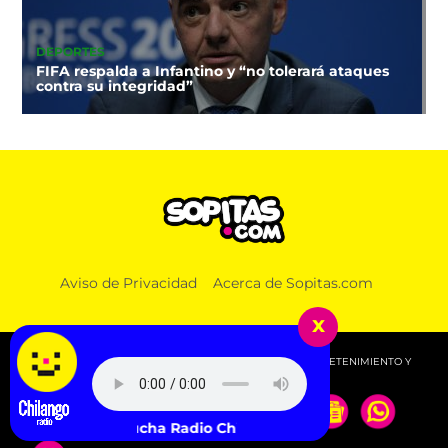
DEPORTES
FIFA respalda a Infantino y “no tolerará ataques
contra su integridad”
Aviso de Privacidad
Acerca de Sopitas.com
x
© 2026 SOPITAS.COM - MÚSICA, NOTICIAS, DEPORTES, ENTRETENIMIENTO Y
MÁS!.
Escucha Radio Chilango -