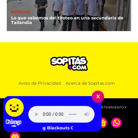
NOTICIAS
Lo que sabemos del tiroteo en una secundaria de
Tailandia
Aviso de Privacidad
Acerca de Sopitas.com
x
© 2026 SOPITAS.COM - MÚSICA, NOTICIAS, DEPORTES, ENTRETENIMIENTO Y
MÁS!.
Rolling Blackouts Coastal Fever - French Press