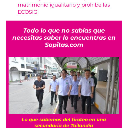
matrimonio igualitario y prohibe las
ECOSIG
Todo lo que no sabías que
necesitas saber lo encuentras en
Sopitas.com
es
Lo que sabemos del tiroteo en una
secundaria de Tailandia