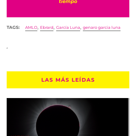
tiempo
,
,
,
TAGS:
AMLO
Ebrard
García Luna
genaro garcia luna
LAS MÁS LEÍDAS