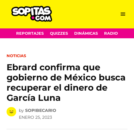
Menu
Sopitas.com
Skip
REPORTAJES
QUIZZES
DINÁMICAS
RADIO
to
content
POSTED
NOTICIAS
IN
Ebrard confirma que
gobierno de México busca
recuperar el dinero de
García Luna
by
SOPIBECARIO
ENERO 25, 2023