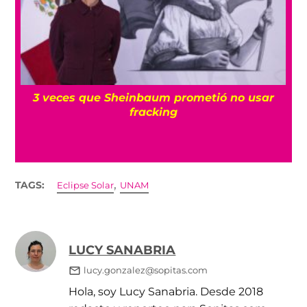
Échale un ojo a las estaciones de las nuevas
líneas 4, 5 y 6 del Cablebús de CDMX
,
TAGS:
Eclipse Solar
UNAM
LUCY SANABRIA
lucy.gonzalez@sopitas.com
Hola, soy Lucy Sanabria. Desde 2018