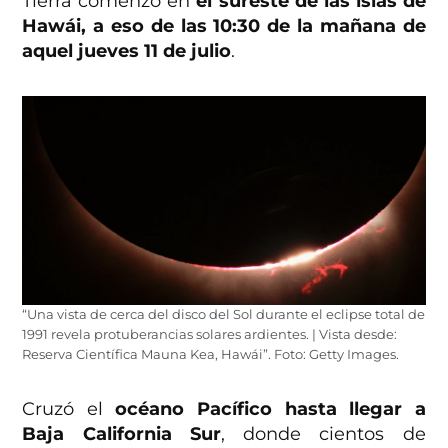
Tierra comenzó en
el sureste de las islas de
Hawái, a eso de las 10:30 de la mañana de
aquel jueves 11 de julio
.
“Una vista de cerca del disco del Sol durante el eclipse total de
1991 revela protuberancias solares ardientes. | Vista desde:
Reserva Científica Mauna Kea, Hawái”. Foto: Getty Images.
Cruzó el
océano Pacífico hasta llegar a
Baja California Sur
, donde cientos de