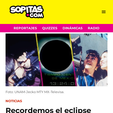
Menu
Sopitas.com
Skip
REPORTAJES
QUIZZES
DINÁMICAS
RADIO
to
content
Foto: UNAM-Jecko MTY MX-Televisa.
POSTED
NOTICIAS
IN
Recordemos el eclipse