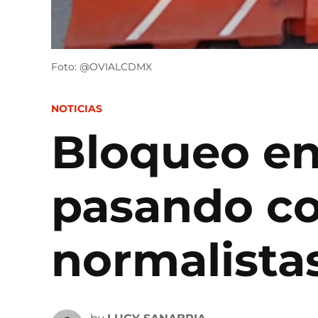
Foto: @OVIALCDMX
POSTED
NOTICIAS
IN
Bloqueo en 
pasando co
normalist