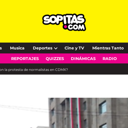
s
Musica
Deportes
Cine y TV
Mientras Tanto
Open
REPORTAJES
QUIZZES
DINÁMICAS
RADIO
dropdown
menu
on la protesta de normalistas en CDMX?