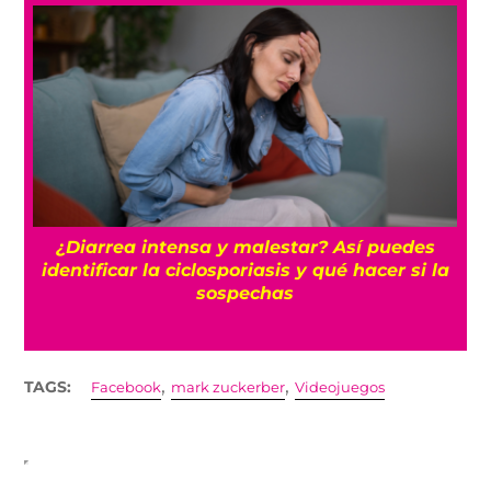
n
¿Diarrea intensa y malestar? Así puedes
identificar la ciclosporiasis y qué hacer si la
sospechas
,
,
TAGS:
Facebook
mark zuckerber
Videojuegos