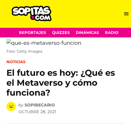
Me
Sopitas.com
Skip
REPORTAJES
QUIZZES
DINÁMICAS
RADIO
to
content
Foto: Getty Images.
POSTED
NOTICIAS
IN
El futuro es hoy: ¿Qué es
el Metaverso y cómo
funciona?
by
SOPIBECARIO
OCTUBRE 28, 2021