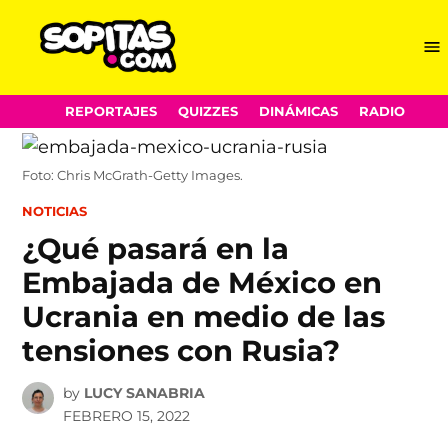
Me
Sopitas.com
Skip
REPORTAJES
QUIZZES
DINÁMICAS
RADIO
to
content
Foto: Chris McGrath-Getty Images.
POSTED
NOTICIAS
IN
¿Qué pasará en la
Embajada de México en
Ucrania en medio de las
tensiones con Rusia?
by
LUCY SANABRIA
FEBRERO 15, 2022