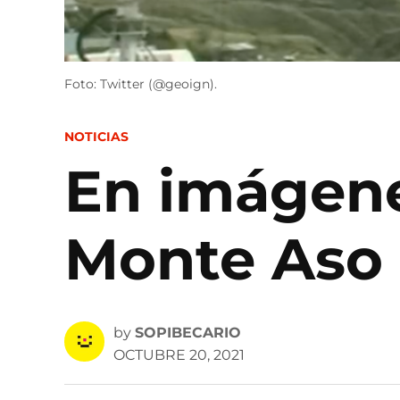
Foto: Twitter (@geoign).
POSTED
NOTICIAS
IN
En imágene
Monte Aso
by
SOPIBECARIO
OCTUBRE 20, 2021