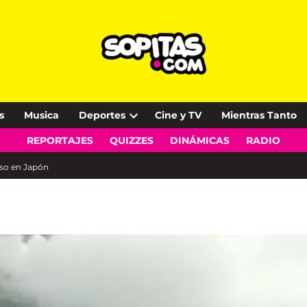
s
Musica
Deportes
Cine y TV
Mientras Tanto
Open
REPORTAJES
QUIZZES
DINÁMICAS
RADIO
dropdown
menu
so en Japón