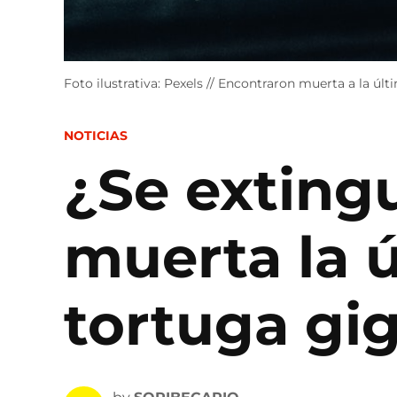
Foto ilustrativa: Pexels // Encontraron muerta a la ú
POSTED
NOTICIAS
IN
¿Se exting
muerta la 
tortuga gi