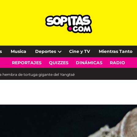
s
Musica
Deportes
Cine y TV
Mientras Tanto
Open
REPORTAJES
QUIZZES
DINÁMICAS
RADIO
dropdown
menu
a hembra de tortuga gigante del Yangtsé