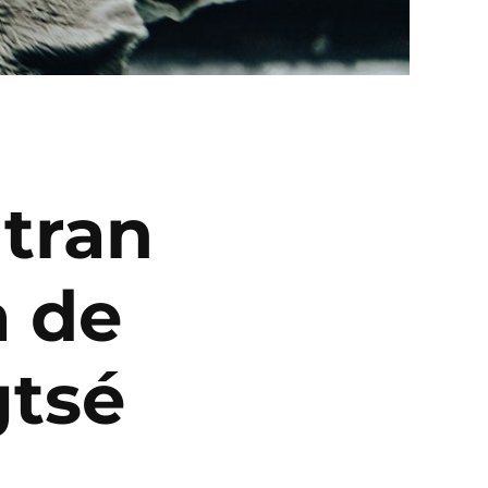
tran
a de
gtsé