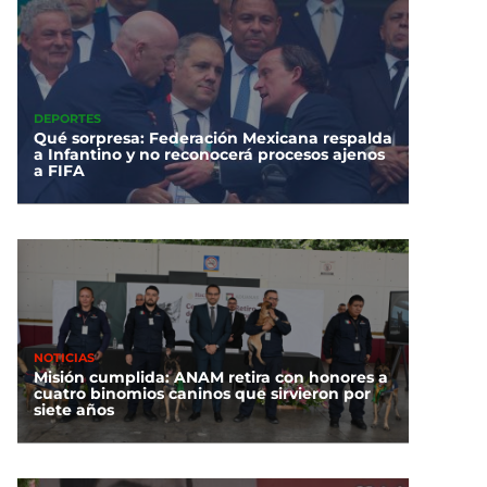
DEPORTES
Qué sorpresa: Federación Mexicana respalda
a Infantino y no reconocerá procesos ajenos
a FIFA
NOTICIAS
Misión cumplida: ANAM retira con honores a
cuatro binomios caninos que sirvieron por
siete años