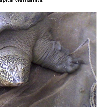
apital vietnamita
.