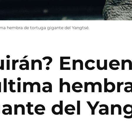
ltima hembra de tortuga gigante del Yangtsé.
uirán? Encuen
última hembr
gante del Yan