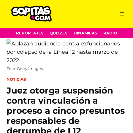
Menu
Sopitas.com
Skip
REPORTAJES
QUIZZES
DINÁMICAS
RADIO
to
content
Foto: Getty Images.
POSTED
NOTICIAS
IN
Juez otorga suspensión
contra vinculación a
proceso a cinco presuntos
responsables de
derrumbe de L12