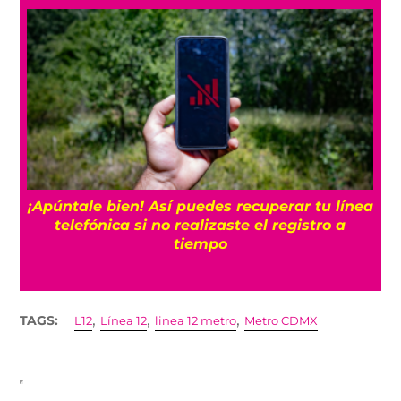
25
¡Apúntale bien! Así puedes recuperar tu línea
telefónica si no realizaste el registro a
tiempo
,
,
,
TAGS:
L12
Línea 12
linea 12 metro
Metro CDMX