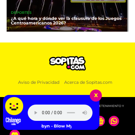
DEPORTES
¿A qué hora y dónde ver la clausura de los Juegos
Centroamericanos 2026?
Aviso de Privacidad
Acerca de Sopitas.com
x
© 2026 SOPITAS.COM - MÚSICA, NOTICIAS, DEPORTES, ENTRETENIMIENTO Y
MÁS!.
Robyn - Blow My Mind