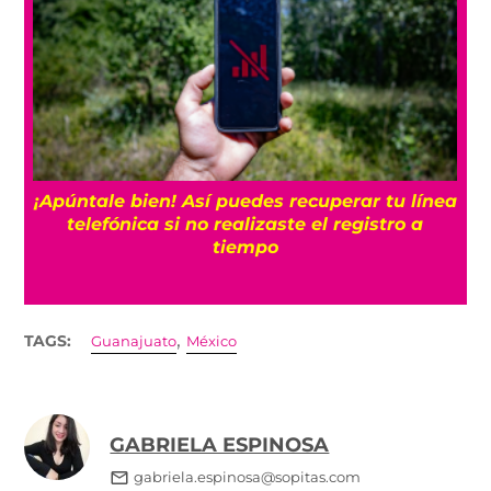
25
¡Apúntale bien! Así puedes recuperar tu línea
telefónica si no realizaste el registro a
tiempo
,
TAGS:
Guanajuato
México
GABRIELA ESPINOSA
gabriela.espinosa@sopitas.com