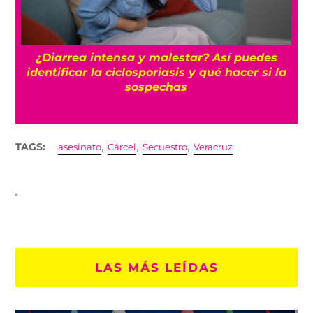
n
¿Diarrea intensa y malestar? Así puedes
identificar la ciclosporiasis y qué hacer si la
sospechas
,
,
,
TAGS:
asesinato
Cárcel
Secuestro
Veracruz
LAS MÁS LEÍDAS