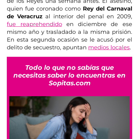
de los Reyes una semana antes. El asesino,
quien fue coronado como
Rey del Carnaval
de Veracruz
al interior del penal en 2009,
fue reaprehendido
en diciembre de ese
mismo año y trasladado a la misma prisión.
En esta segunda ocasión se le acusó por el
delito de secuestro, apuntan
medios locales
.
Todo lo que no sabías que
necesitas saber lo encuentras en
Sopitas.com