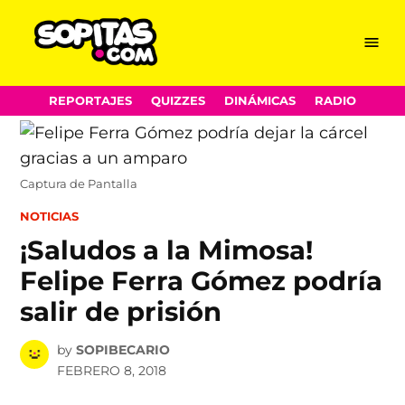
Menu
Sopitas.com
Skip
REPORTAJES
QUIZZES
DINÁMICAS
RADIO
to
content
Captura de Pantalla
POSTED
NOTICIAS
IN
¡Saludos a la Mimosa!
Felipe Ferra Gómez podría
salir de prisión
by
SOPIBECARIO
FEBRERO 8, 2018