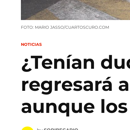
FOTO: MARIO JASSO/CUARTOSCURO.COM
POSTED
NOTICIAS
IN
¿Tenían du
regresará a
aunque los 