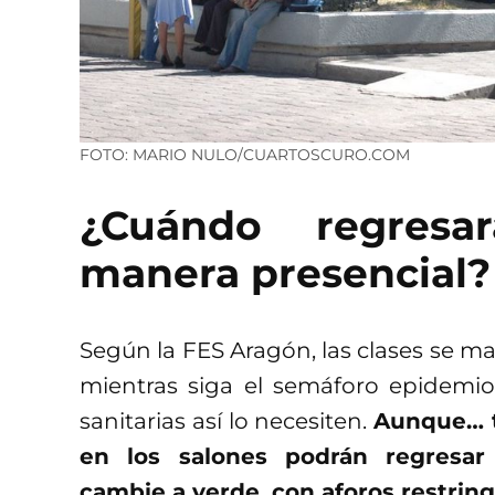
FOTO: MARIO NULO/CUARTOSCURO.COM
¿Cuándo regresa
manera presencial?
Según la FES Aragón, las clases se m
mientras siga el semáforo epidemioló
sanitarias así lo necesiten.
Aunque… t
en los salones podrán regresa
cambie a verde, con aforos restrin