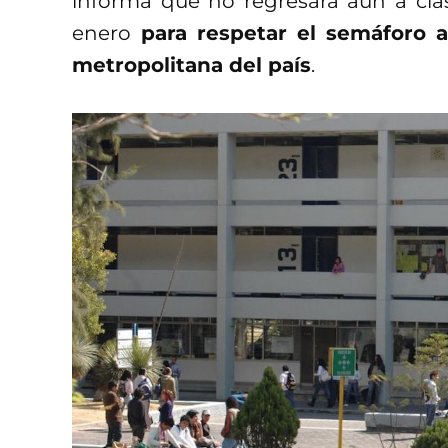
informa que no regresará aún a clas
enero
para respetar el semáforo a
metropolitana del país
.