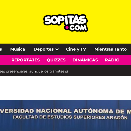
s
Musica
Deportes
Cine y TV
Mientras Tanto
Open
REPORTAJES
QUIZZES
DINÁMICAS
RADIO
dropdown
menu
es presenciales, aunque los trámites sí