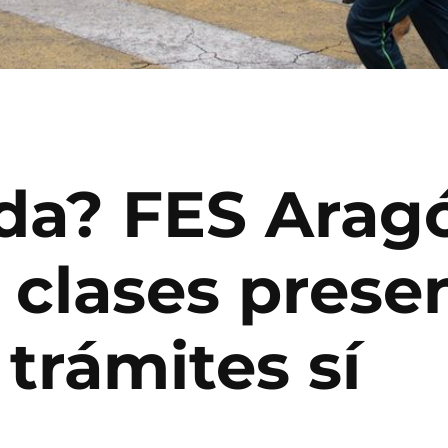
da? FES Arag
 clases presen
trámites sí