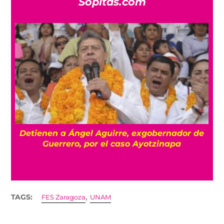
Sopitas.com
Detienen a Ángel Aguirre, exgobernador de
a
Guerrero, por el caso Ayotzinapa
,
TAGS:
FES Zaragoza
UNAM