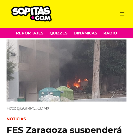
Menu
Sopitas.com
Skip
REPORTAJES
QUIZZES
DINÁMICAS
RADIO
to
content
Foto: @SGIRPC_CDMX
POSTED
NOTICIAS
IN
FES Zaragoza suspenderá