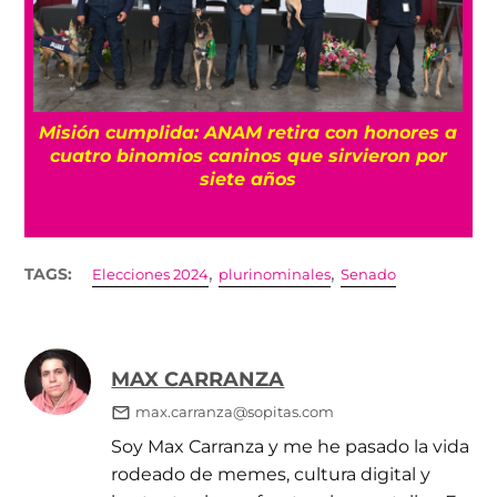
Misión cumplida: ANAM retira con honores a
?
cuatro binomios caninos que sirvieron por
siete años
,
,
TAGS:
Elecciones 2024
plurinominales
Senado
MAX CARRANZA
max.carranza@sopitas.com
Soy Max Carranza y me he pasado la vida
rodeado de memes, cultura digital y