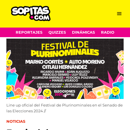
Menu
Sopitas.com
Skip
REPORTAJES
QUIZZES
DINÁMICAS
RADIO
to
content
Line up oficial del Festival de Plurinominales en el Senado de
las Elecciones 2024 //
POSTED
NOTICIAS
IN