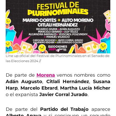
Line up oficial del Festival de Plurinominales en el Senado de
las Elecciones 2024 //
De parte de
Morena
vemos nombres como
Adán Augusto
,
Citlali Hernández
,
Susana
Harp
,
Marcelo Ebrard
,
Martha Lucía Micher
o el expanista
Javier Corral Jurado
.
De parte del
Partido del Trabajo
aparece
Alberto Anaya
y si consiguen un segundo