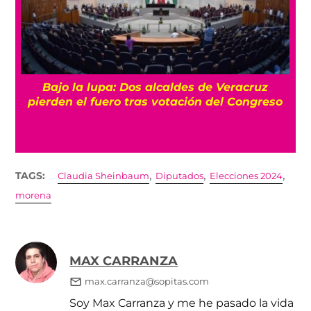
Bajo la lupa: Dos alcaldes de Veracruz
pierden el fuero tras votación del Congreso
,
,
,
TAGS:
Claudia Sheinbaum
Diputados
Elecciones 2024
morena
MAX CARRANZA
max.carranza@sopitas.com
Soy Max Carranza y me he pasado la vida