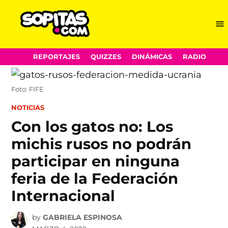
Me
Sopitas.com
Skip
REPORTAJES
QUIZZES
DINÁMICAS
RADIO
to
content
Foto: FIFE
POSTED
NOTICIAS
IN
Con los gatos no: Los
michis rusos no podrán
participar en ninguna
feria de la Federación
Internacional
by
GABRIELA ESPINOSA