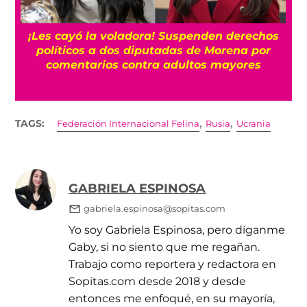
¡Les cayó la voladora! Suspenden derechos
políticos a dos diputadas de Morena por
comentarios contra adultos mayores
,
,
TAGS:
Federación Internacional Felina
Rusia
Ucrania
GABRIELA ESPINOSA
gabriela.espinosa@sopitas.com
Yo soy Gabriela Espinosa, pero díganme
Gaby, si no siento que me regañan.
Trabajo como reportera y redactora en
Sopitas.com desde 2018 y desde
entonces me enfoqué, en su mayoría,