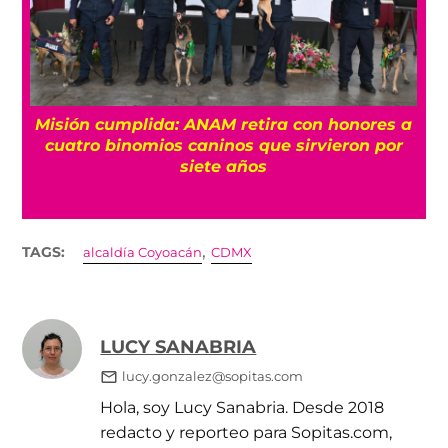
Misión cumplida: ANAM retira con honores a
?
cuatro binomios caninos que sirvieron por
siete años
,
TAGS:
alcaldía Coyoacán
CDMX
LUCY SANABRIA
lucy.gonzalez@sopitas.com
Hola, soy Lucy Sanabria. Desde 2018
redacto y reporteo para Sopitas.com,