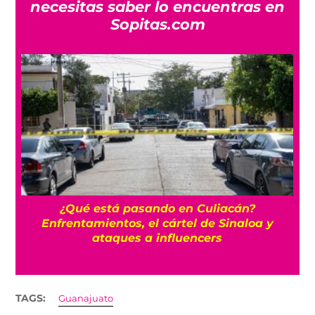
necesitas saber lo encuentras en
Sopitas.com
e
¿Qué está pasando en Culiacán?
Enfrentamientos, el cártel de Sinaloa y
ataques a influencers
TAGS:
Guanajuato