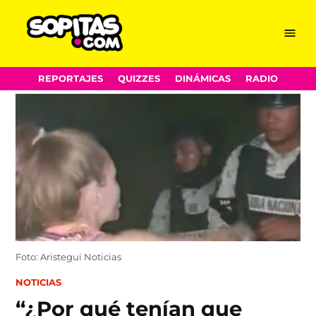
Menu
Sopitas.com
Skip
REPORTAJES
QUIZZES
DINÁMICAS
RADIO
to
content
Foto: Aristegui Noticias
POSTED
NOTICIAS
IN
“¿Por qué tenían que