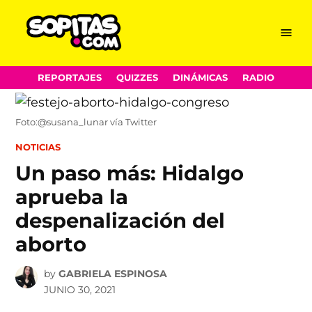
Menu
Sopitas.com
Skip
REPORTAJES
QUIZZES
DINÁMICAS
RADIO
to
content
Foto:@susana_lunar vía Twitter
POSTED
NOTICIAS
IN
Un paso más: Hidalgo
aprueba la
despenalización del
aborto
by
GABRIELA ESPINOSA
JUNIO 30, 2021