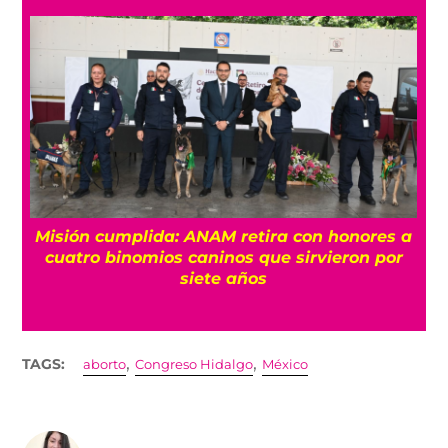
Misión cumplida: ANAM retira con honores a
?
cuatro binomios caninos que sirvieron por
siete años
,
,
TAGS:
aborto
Congreso Hidalgo
México