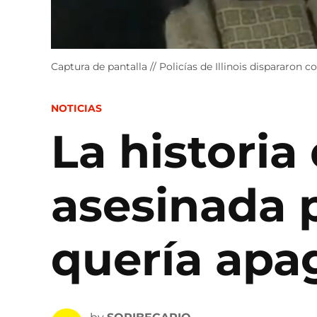
Captura de pantalla // Policías de Illinois dispararon 
POSTED
NOTICIAS
IN
La historia
asesinada p
quería apa