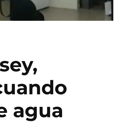
sey,
 cuando
de agua