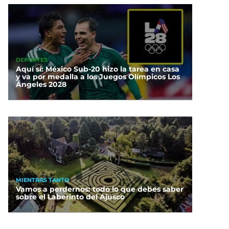
DEPORTES
Aquí sí: México Sub-20 hizo la tarea en casa
y va por medalla a los Juegos Olímpicos Los
Ángeles 2028
MIENTRAS TANTO
Vamos a perdernos: todo lo que debes saber
sobre el Laberinto del Ajusco