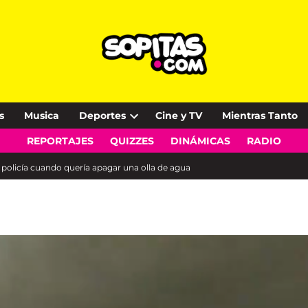
s
Musica
Deportes
Cine y TV
Mientras Tanto
Open
REPORTAJES
QUIZZES
DINÁMICAS
RADIO
dropdown
menu
a policía cuando quería apagar una olla de agua