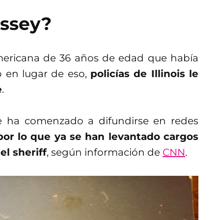
assey?
mericana de 36 años de edad que había
o en lugar de eso,
policías de Illinois le
e
.
ue ha comenzado a difundirse en redes
por lo que ya se han levantado cargos
l sheriff
, según información de
CNN
.