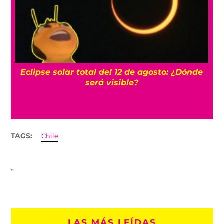
Eclipse solar total del 12 de agosto: ¿Dónde
será visible?
TAGS:
Chile
LAS MÁS LEÍDAS