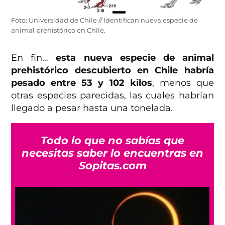
Foto: Universidad de Chile // Identifican nueva especie de
animal prehistórico en Chile.
En fin…
esta nueva especie de animal
prehistórico descubierto en Chile habría
pesado entre 53 y 102 kilos
, menos que
otras especies parecidas, las cuales habrían
llegado a pesar hasta una tonelada.
Todo lo que no sabías que
necesitas saber lo encuentras en
Sopitas.com