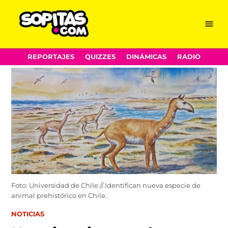
Menu
Sopitas.com
Skip
REPORTAJES
QUIZZES
DINÁMICAS
RADIO
to
content
Foto: Universidad de Chile // Identifican nueva especie de
animal prehistórico en Chile.
POSTED
NOTICIAS
IN