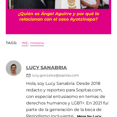
a
¿Quién es Ángel Aguirre y por qué lo
relacionan con el caso Ayotzinapa?
,
TAGS:
INE
morena
LUCY SANABRIA
lucy.gonzalez@sopitas.com
Hola, soy Lucy Sanabria. Desde 2018
redacto y reporteo para Sopitas.com,
con especial entusiasmo en temas de
derechos humanos y LGBT+. En 2021 fui
parte de la generación de la beca de
Periodismo Incluyente...
More by Lucy