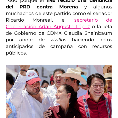
Todo porque el I
NE recibió una denuncia
del PRD contra Morena
y algunos
muchachos de este partido como el senador
Ricardo Monreal, el
secretario de
Gobernación Adán Augusto López
o la jefa
de Gobierno de CDMX Claudia Sheinbaum
por andar de
vivillos
haciendo actos
anticipados de campaña con recursos
públicos.