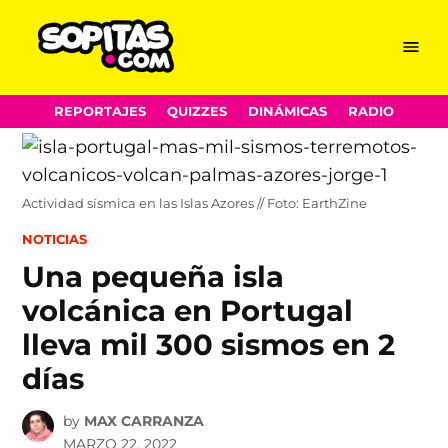
Menu
Sopitas.com
Skip
REPORTAJES
QUIZZES
DINÁMICAS
RADIO
to
content
Actividad sísmica en las Islas Azores // Foto: EarthZine
POSTED
NOTICIAS
IN
Una pequeña isla
volcánica en Portugal
lleva mil 300 sismos en 2
días
by
MAX CARRANZA
MARZO 22, 2022