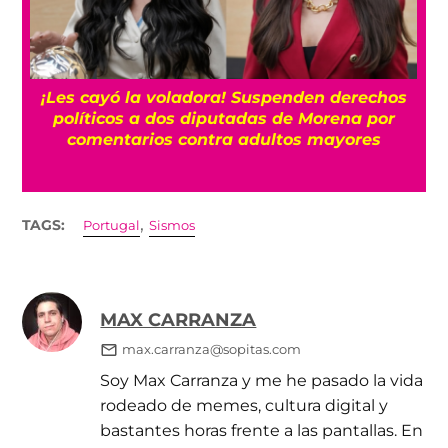
¡Les cayó la voladora! Suspenden derechos
políticos a dos diputadas de Morena por
comentarios contra adultos mayores
,
TAGS:
Portugal
Sismos
MAX CARRANZA
max.carranza@sopitas.com
Soy Max Carranza y me he pasado la vida
rodeado de memes, cultura digital y
bastantes horas frente a las pantallas. En