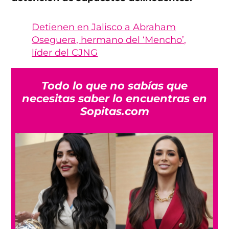
Detienen en Jalisco a Abraham
Oseguera, hermano del ‘Mencho’,
líder del CJNG
Todo lo que no sabías que
necesitas saber lo encuentras en
Sopitas.com