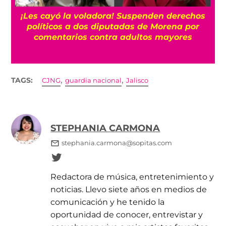
! Suspenden derechos
“Es horrible”: El cáncer de
tadas de Morena por
Biden se ha extendido, segú
 adultos mayores
,
,
TAGS:
CJNG
guardia nacional
Jalisco
STEPHANIA CARMONA
stephania.carmona@sopitas.com
Redactora de música, entretenimiento y
noticias. Llevo siete años en medios de
comunicación y he tenido la
oportunidad de conocer, entrevistar y