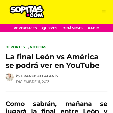
Menu
Sopitas.com
Skip
REPORTAJES
QUIZZES
DINÁMICAS
RADIO
to
content
POSTED
DEPORTES
,
NOTICIAS
IN
La final León vs América
se podrá ver en YouTube
by
FRANCISCO ALANÍS
DICIEMBRE 11, 2013
Como sabrán, mañana se
jugará la final entre León y