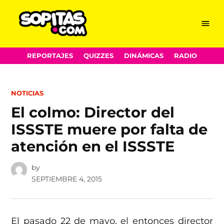
Menu
Sopitas.com
Skip
REPORTAJES
QUIZZES
DINÁMICAS
RADIO
to
content
POSTED
NOTICIAS
IN
El colmo: Director del
ISSSTE muere por falta de
atención en el ISSSTE
by
SEPTIEMBRE 4, 2015
El pasado 22 de mayo, el entonces director