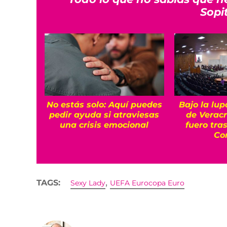
Sopi
No estás solo: Aquí puedes
Bajo la lup
pedir ayuda si atraviesas
de Veracr
una crisis emocional
fuero tra
Co
,
TAGS:
Sexy Lady
UEFA Eurocopa Euro