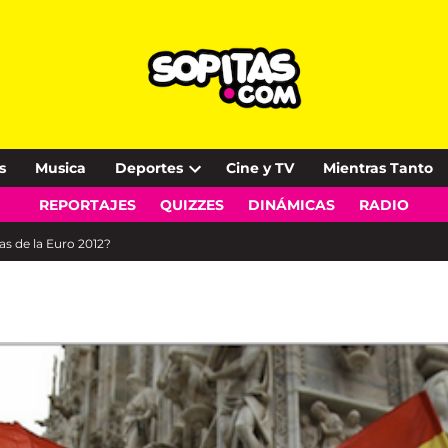
s
Musica
Deportes
Cine y TV
Mientras Tanto
Open
REPORTAJES
QUIZZES
DINÁMICAS
RADIO
dropdown
menu
s de la Euro 2012?