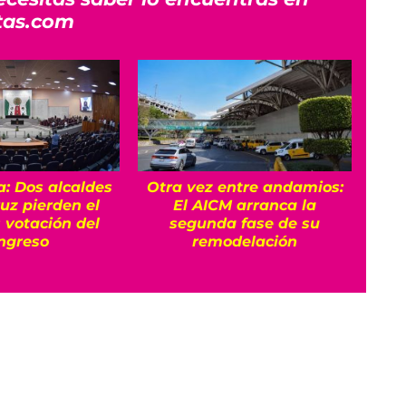
tas.com
a: Dos alcaldes
Otra vez entre andamios:
¿Po
uz pierden el
El AICM arranca la
emb
s votación del
segunda fase de su
Así 
ngreso
remodelación