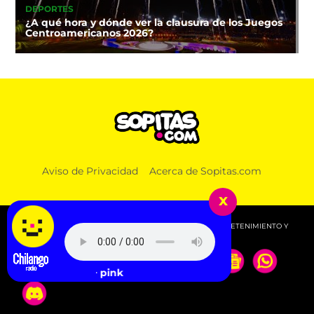
DEPORTES
¿A qué hora y dónde ver la clausura de los Juegos
Centroamericanos 2026?
Aviso de Privacidad
Acerca de Sopitas.com
x
© 2026 SOPITAS.COM - MÚSICA, NOTICIAS, DEPORTES, ENTRETENIMIENTO Y
MÁS!.
rusow