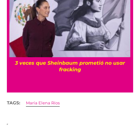
ea
3 veces que Sheinbaum prometió no usar
fracking
TAGS:
María Elena Ríos