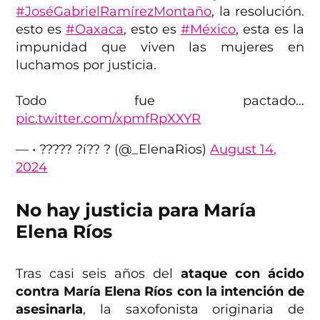
#JoséGabrielRamírezMontaño
, la resolución.
esto es
#Oaxaca
, esto es
#México
, esta es la
impunidad que viven las mujeres en
luchamos por justicia.
Todo fue pactado…
pic.twitter.com/xpmfRpXXYR
— • ????? ?í?? ? (@_ElenaRios)
August 14,
2024
No hay justicia para María
Elena Ríos
Tras casi seis años del
ataque con ácido
contra María Elena Ríos con la intención de
asesinarla
, la saxofonista originaria de