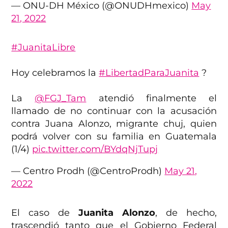
— ONU-DH México (@ONUDHmexico)
May
21, 2022
#JuanitaLibre
Hoy celebramos la
#LibertadParaJuanita
?
La
@FGJ_Tam
atendió finalmente el
llamado de no continuar con la acusación
contra Juana Alonzo, migrante chuj, quien
podrá volver con su familia en Guatemala
(1/4)
pic.twitter.com/BYdqNjTupj
— Centro Prodh (@CentroProdh)
May 21,
2022
El caso de
Juanita Alonzo
, de hecho,
trascendió tanto que el Gobierno Federal