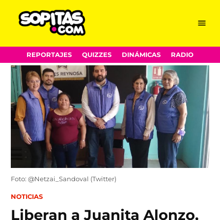
Menu
Sopitas.com
Skip
REPORTAJES
QUIZZES
DINÁMICAS
RADIO
to
content
Foto: @Netzai_Sandoval (Twitter)
POSTED
NOTICIAS
IN
Liberan a Juanita Alonzo,