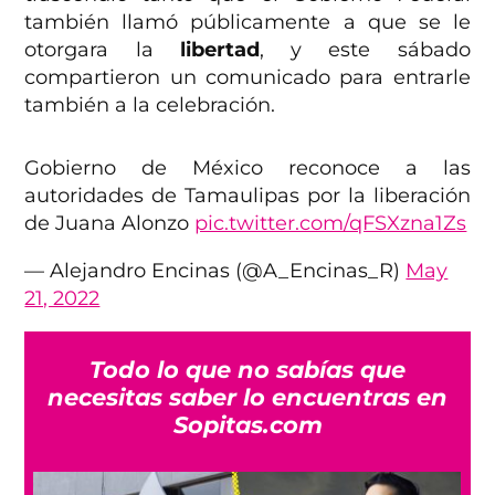
también llamó públicamente a que se le
otorgara la
libertad
, y este sábado
compartieron un comunicado para entrarle
también a la celebración.
Gobierno de México reconoce a las
autoridades de Tamaulipas por la liberación
de Juana Alonzo
pic.twitter.com/qFSXzna1Zs
— Alejandro Encinas (@A_Encinas_R)
May
21, 2022
Todo lo que no sabías que
necesitas saber lo encuentras en
Sopitas.com