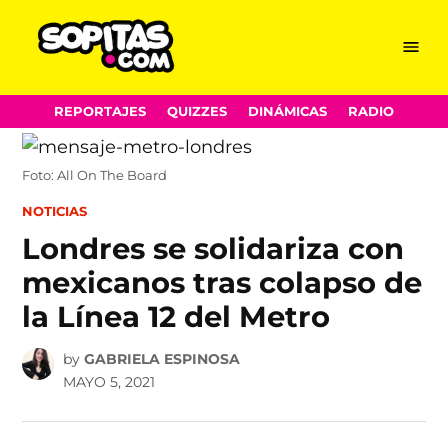
Menu
Sopitas.com
Skip
REPORTAJES
QUIZZES
DINÁMICAS
RADIO
to
content
Foto: All On The Board
POSTED
NOTICIAS
IN
Londres se solidariza con
mexicanos tras colapso de
la Línea 12 del Metro
by
GABRIELA ESPINOSA
MAYO 5, 2021