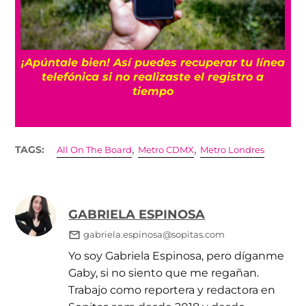
25
¡Apúntale bien! Así puedes recuperar tu línea
telefónica si no realizaste el registro a
tiempo
,
,
TAGS:
All On The Board
Metro CDMX
Metro Londres
GABRIELA ESPINOSA
gabriela.espinosa@sopitas.com
Yo soy Gabriela Espinosa, pero díganme
Gaby, si no siento que me regañan.
Trabajo como reportera y redactora en