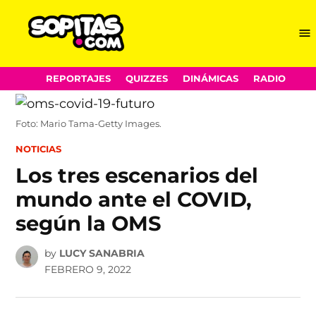
Me
Sopitas.com
Skip
REPORTAJES
QUIZZES
DINÁMICAS
RADIO
to
content
Foto: Mario Tama-Getty Images.
POSTED
NOTICIAS
IN
Los tres escenarios del
mundo ante el COVID,
según la OMS
by
LUCY SANABRIA
FEBRERO 9, 2022