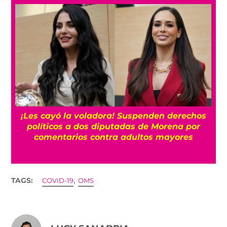
¡Les cayó la voladora! Suspenden derechos
políticos a dos diputadas de Morena por
comentarios contra adultos mayores
,
TAGS:
COVID-19
OMS