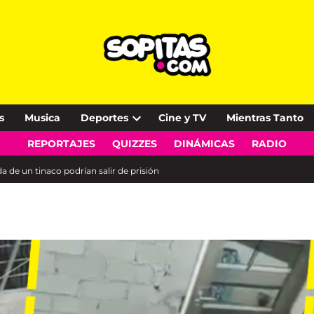
s
Musica
Deportes
Cine y TV
Mientras Tanto
Open
REPORTAJES
QUIZZES
DINÁMICAS
RADIO
dropdown
menu
 de un tinaco podrían salir de prisión