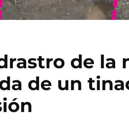
)
rastro de la 
ada de un tin
sión