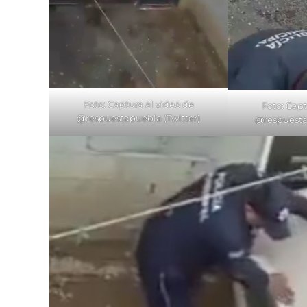
Foto: Captura al video de
Foto: Capt
@respuestapuebla (Twitter)
@respuesta