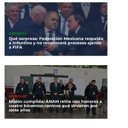
DEPORTES
Qué sorpresa: Federación Mexicana respalda
a Infantino y no reconocerá procesos ajenos
a FIFA
NOTICIAS
Misión cumplida: ANAM retira con honores a
cuatro binomios caninos que sirvieron por
siete años