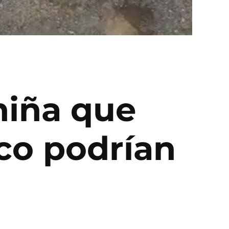
niña que
aco podrían