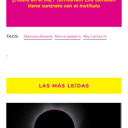
tiene contrato con el Instituto
,
,
TAGS:
Marcelo Ebrard
Reina Isabel II
Rey Carlos III
LAS MÁS LEÍDAS