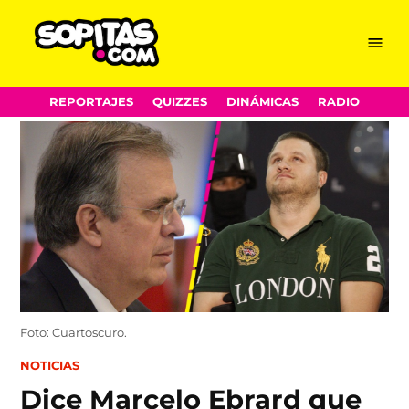
Menu
Sopitas.com
Skip
REPORTAJES
QUIZZES
DINÁMICAS
RADIO
to
content
Foto: Cuartoscuro.
POSTED
NOTICIAS
IN
Dice Marcelo Ebrard que