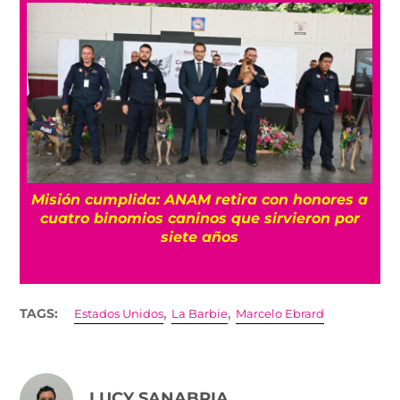
Misión cumplida: ANAM retira con honores a
?
cuatro binomios caninos que sirvieron por
siete años
,
,
TAGS:
Estados Unidos
La Barbie
Marcelo Ebrard
LUCY SANABRIA