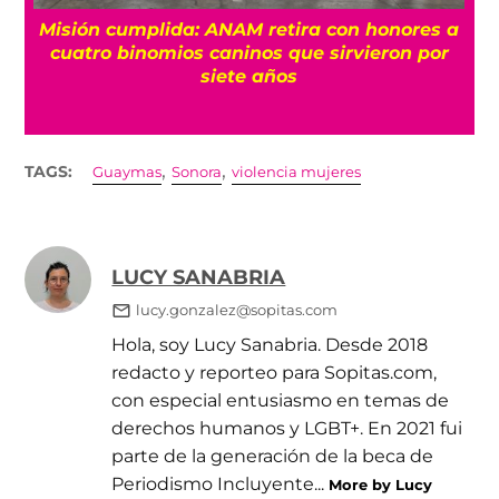
Misión cumplida: ANAM retira con honores a
?
cuatro binomios caninos que sirvieron por
siete años
,
,
TAGS:
Guaymas
Sonora
violencia mujeres
LUCY SANABRIA
lucy.gonzalez@sopitas.com
Hola, soy Lucy Sanabria. Desde 2018
redacto y reporteo para Sopitas.com,
con especial entusiasmo en temas de
derechos humanos y LGBT+. En 2021 fui
parte de la generación de la beca de
Periodismo Incluyente...
More by Lucy