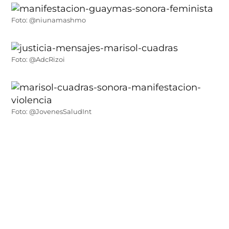
Foto: @niunamashmo
Foto: @AdcRizoi
Foto: @JovenesSaludInt