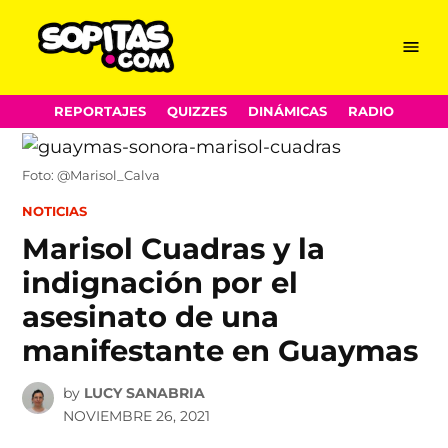
Menu
Sopitas.com
Skip
REPORTAJES
QUIZZES
DINÁMICAS
RADIO
to
content
Foto: @Marisol_Calva
POSTED
NOTICIAS
IN
Marisol Cuadras y la
indignación por el
asesinato de una
manifestante en Guaymas
by
LUCY SANABRIA
NOVIEMBRE 26, 2021