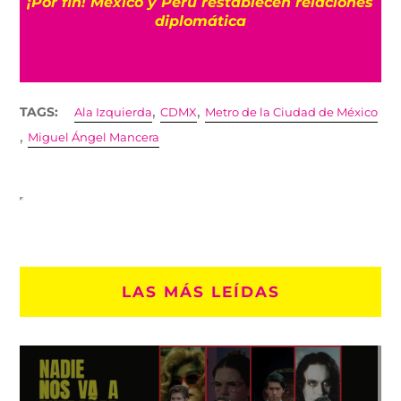
¡Por fin! México y Perú restablecen relaciones
a
diplomática
,
,
TAGS:
Ala Izquierda
CDMX
Metro de la Ciudad de México
,
Miguel Ángel Mancera
LAS MÁS LEÍDAS