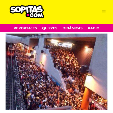
Menu
Sopitas.com
Skip
REPORTAJES
QUIZZES
DINÁMICAS
RADIO
to
content