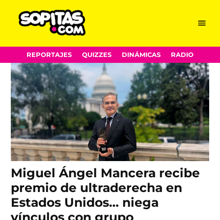
Miguel Ángel Mancera
Skip
Menu
Sopitas.com
to
content
REPORTAJES
QUIZZES
DINÁMICAS
RADIO
Miguel Ángel Mancera recibe
premio de ultraderecha en
Estados Unidos… niega
vínculos con grupo