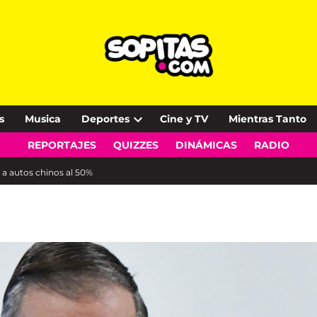
s
Musica
Deportes
Cine y TV
Mientras Tanto
Open
REPORTAJES
QUIZZES
DINÁMICAS
RADIO
dropdown
menu
 autos chinos al 50%