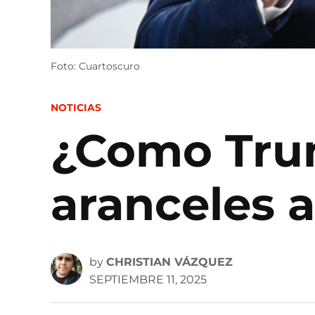
Foto: Cuartoscuro
POSTED
NOTICIAS
IN
¿Como Tru
aranceles a
by
CHRISTIAN VÁZQUEZ
SEPTIEMBRE 11, 2025