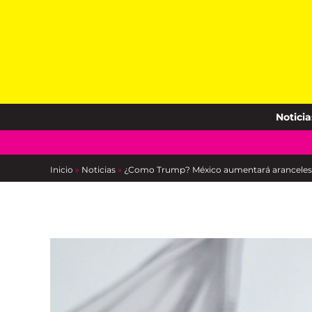
Skip
to
content
Noticia
Inicio
»
Noticias
»
¿Como Trump? México aumentará aranceles a