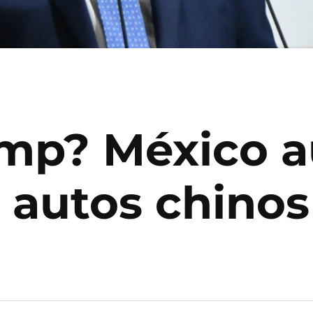
mp? México 
 autos chinos