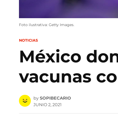
Foto ilustrativa: Getty Images.
POSTED
NOTICIAS
IN
México don
vacunas co
by
SOPIBECARIO
JUNIO 2, 2021