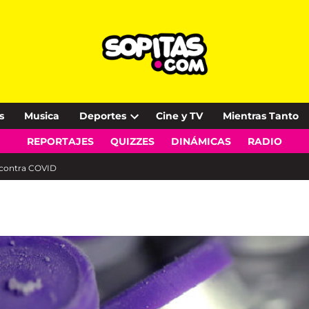
s
Musica
Deportes
Cine y TV
Mientras Tanto
Open
REPORTAJES
QUIZZES
DINÁMICAS
RADIO
dropdown
menu
 contra COVID