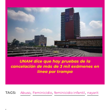
UNAM dice que hay pruebas de la
cancelación de más de 3 mil exámenes en
línea por trampa
,
,
,
TAGS:
Abuso
Feminicidio
feminicidio infantil
nayarit