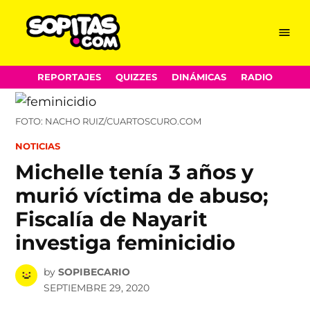
Menu
Sopitas.com
Skip
REPORTAJES
QUIZZES
DINÁMICAS
RADIO
to
content
FOTO: NACHO RUIZ/CUARTOSCURO.COM
POSTED
NOTICIAS
IN
Michelle tenía 3 años y
murió víctima de abuso;
Fiscalía de Nayarit
investiga feminicidio
by
SOPIBECARIO
SEPTIEMBRE 29, 2020