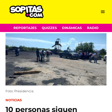
Menu
Sopitas.com
Skip
REPORTAJES
QUIZZES
DINÁMICAS
RADIO
to
content
Foto: Presidencia.
POSTED
NOTICIAS
IN
10 personas siguen