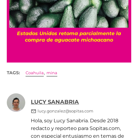
¿
Estados Unidos retoma parcialmente la
compra de aguacate michoacano
,
TAGS:
Coahuila
mina
LUCY SANABRIA
lucy.gonzalez@sopitas.com
Hola, soy Lucy Sanabria. Desde 2018
redacto y reporteo para Sopitas.com,
con especial entusiasmo en temas de