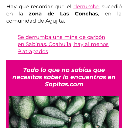
Hay que recordar que el
derrumbe
sucedió
en la
zona de Las Conchas
, en la
comunidad de Agujita.
Se derrumba una mina de carbón
en Sabinas, Coahuila; hay al menos
9 atrapados
Todo lo que no sabías que
necesitas saber lo encuentras en
Sopitas.com