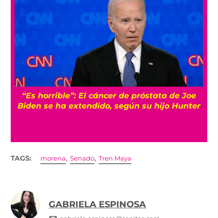
“Es horrible”: El cáncer de próstata de Joe
Biden se ha extendido, según su hijo Hunter
,
,
TAGS:
morena
Senado
Tren Maya
GABRIELA ESPINOSA