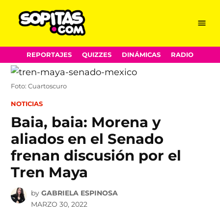
Menu
Sopitas.com
Skip
REPORTAJES
QUIZZES
DINÁMICAS
RADIO
to
content
Foto: Cuartoscuro
POSTED
NOTICIAS
IN
Baia, baia: Morena y
aliados en el Senado
frenan discusión por el
Tren Maya
by
GABRIELA ESPINOSA
MARZO 30, 2022