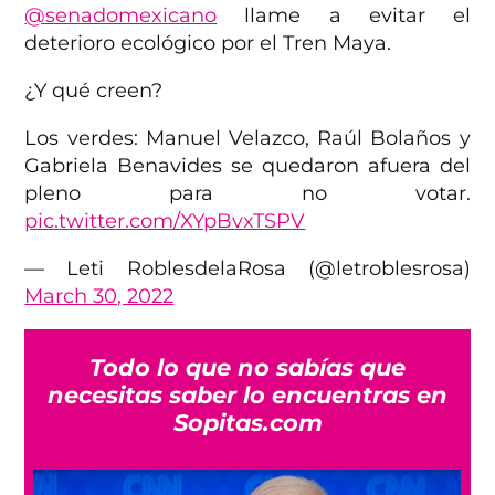
@senadomexicano
llame a evitar el
deterioro ecológico por el Tren Maya.
¿Y qué creen?
Los verdes: Manuel Velazco, Raúl Bolaños y
Gabriela Benavides se quedaron afuera del
pleno para no votar.
pic.twitter.com/XYpBvxTSPV
— Leti RoblesdelaRosa (@letroblesrosa)
March 30, 2022
Todo lo que no sabías que
necesitas saber lo encuentras en
Sopitas.com