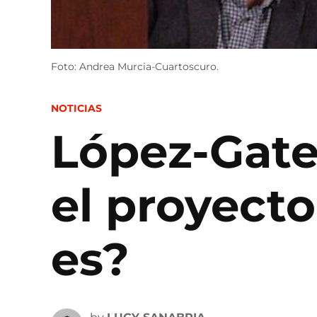
Foto: Andrea Murcia-Cuartoscuro.
POSTED
NOTICIAS
IN
López-Gatel
el proyect
es?