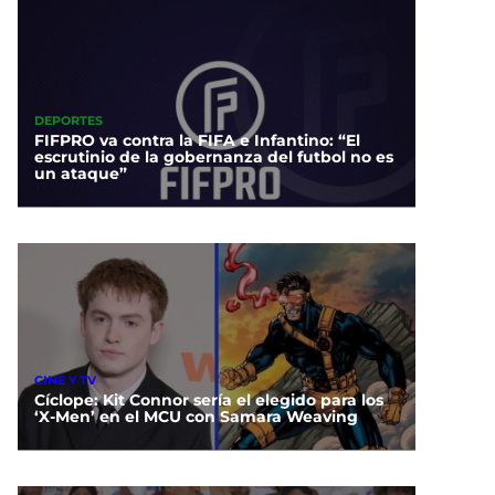
DEPORTES
FIFPRO va contra la FIFA e Infantino: “El
escrutinio de la gobernanza del futbol no es
un ataque”
CINE Y TV
Cíclope: Kit Connor sería el elegido para los
‘X-Men’ en el MCU con Samara Weaving