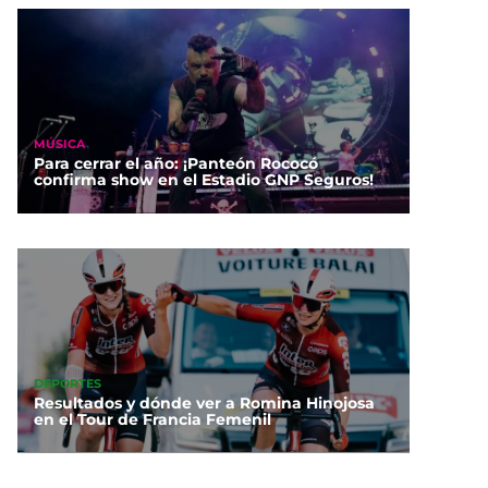
MÚSICA
Para cerrar el año: ¡Panteón Rococó
confirma show en el Estadio GNP Seguros!
DEPORTES
Resultados y dónde ver a Romina Hinojosa
en el Tour de Francia Femenil