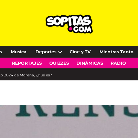
s
Musica
Deportes
Cine y TV
Mientras Tanto
Open
REPORTAJES
QUIZZES
DINÁMICAS
RADIO
dropdown
menu
cto 2024 de Morena, ¿qué es?